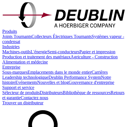
Produits
Joints Tournants
Collecteurs Électriques Tournants
Systèmes vapeur -
condensat
Industries
Machines-outils
L'énergie
Semi-conducteurs
Papier et impression
Production et traitement des matériaux
Agriculture - Construction
Alimentation et médecine
Entreprise
Sous-marques
Emplacements dans le monde entier
Carrières
Leadership technologique
Deublin Performance System
Notre
histoire
Evénements
Nouvelles et blog
Gouvernance d'entreprise
Support et service
Sélecteur de produits
Distributeurs
Bibliothèque de ressources
Retours
et garantie
Contactez nous
Trouver un distributeur