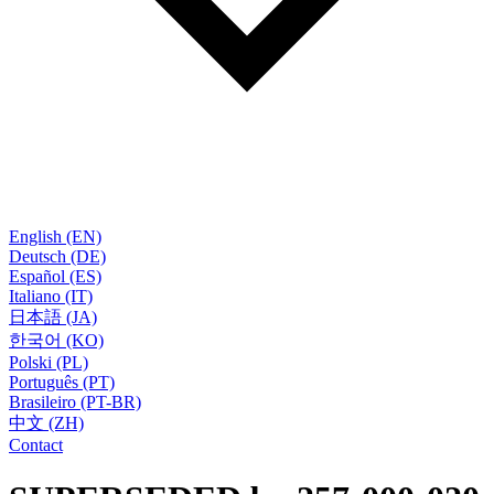
English (EN)
Deutsch (DE)
Español (ES)
Italiano (IT)
日本語 (JA)
한국어 (KO)
Polski (PL)
Português (PT)
Brasileiro (PT-BR)
中文 (ZH)
Contact