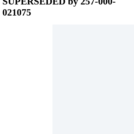
SUPERSEDED by 257-000-
021075