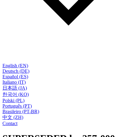
English (EN)
Deutsch (DE)
Español (ES)
Italiano (IT)
日本語 (JA)
한국어 (KO)
Polski (PL)
Português (PT)
Brasileiro (PT-BR)
中文 (ZH)
Contact