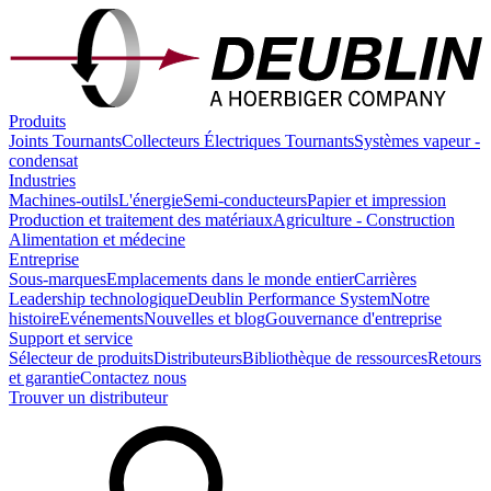
Produits
Joints Tournants
Collecteurs Électriques Tournants
Systèmes vapeur -
condensat
Industries
Machines-outils
L'énergie
Semi-conducteurs
Papier et impression
Production et traitement des matériaux
Agriculture - Construction
Alimentation et médecine
Entreprise
Sous-marques
Emplacements dans le monde entier
Carrières
Leadership technologique
Deublin Performance System
Notre
histoire
Evénements
Nouvelles et blog
Gouvernance d'entreprise
Support et service
Sélecteur de produits
Distributeurs
Bibliothèque de ressources
Retours
et garantie
Contactez nous
Trouver un distributeur