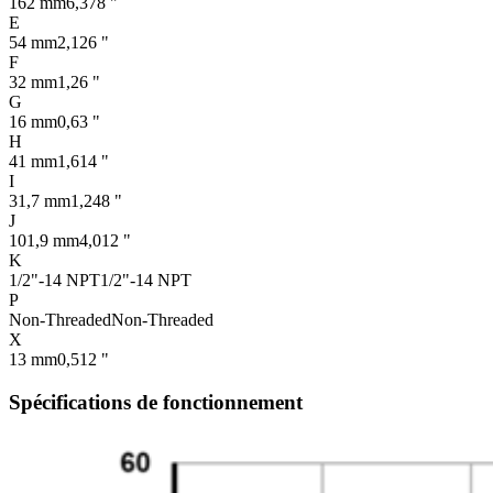
162 mm
6,378 "
E
54 mm
2,126 "
F
32 mm
1,26 "
G
16 mm
0,63 "
H
41 mm
1,614 "
I
31,7 mm
1,248 "
J
101,9 mm
4,012 "
K
1/2"-14 NPT
1/2"-14 NPT
P
Non-Threaded
Non-Threaded
X
13 mm
0,512 "
Spécifications de fonctionnement