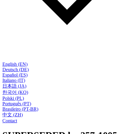
English (EN)
Deutsch (DE)
Español (ES)
Italiano (IT)
日本語 (JA)
한국어 (KO)
Polski (PL)
Português (PT)
Brasileiro (PT-BR)
中文 (ZH)
Contact