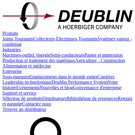
Produits
Joints Tournants
Collecteurs Électriques Tournants
Systèmes vapeur -
condensat
Industries
Machines-outils
L'énergie
Semi-conducteurs
Papier et impression
Production et traitement des matériaux
Agriculture - Construction
Alimentation et médecine
Entreprise
Sous-marques
Emplacements dans le monde entier
Carrières
Leadership technologique
Deublin Performance System
Notre
histoire
Evénements
Nouvelles et blog
Gouvernance d'entreprise
Support et service
Sélecteur de produits
Distributeurs
Bibliothèque de ressources
Retours
et garantie
Contactez nous
Trouver un distributeur