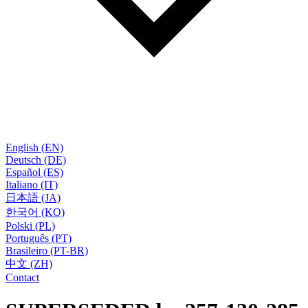
English (EN)
Deutsch (DE)
Español (ES)
Italiano (IT)
日本語 (JA)
한국어 (KO)
Polski (PL)
Português (PT)
Brasileiro (PT-BR)
中文 (ZH)
Contact