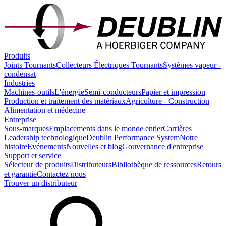
Produits
Joints Tournants
Collecteurs Électriques Tournants
Systèmes vapeur -
condensat
Industries
Machines-outils
L'énergie
Semi-conducteurs
Papier et impression
Production et traitement des matériaux
Agriculture - Construction
Alimentation et médecine
Entreprise
Sous-marques
Emplacements dans le monde entier
Carrières
Leadership technologique
Deublin Performance System
Notre
histoire
Evénements
Nouvelles et blog
Gouvernance d'entreprise
Support et service
Sélecteur de produits
Distributeurs
Bibliothèque de ressources
Retours
et garantie
Contactez nous
Trouver un distributeur