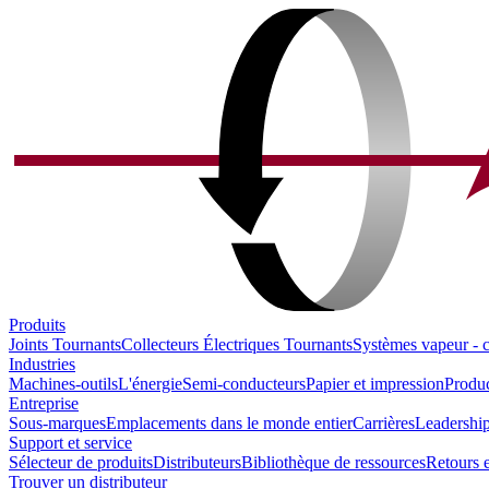
Produits
Joints Tournants
Collecteurs Électriques Tournants
Systèmes vapeur - 
Industries
Machines-outils
L'énergie
Semi-conducteurs
Papier et impression
Produc
Entreprise
Sous-marques
Emplacements dans le monde entier
Carrières
Leadership
Support et service
Sélecteur de produits
Distributeurs
Bibliothèque de ressources
Retours e
Trouver un distributeur