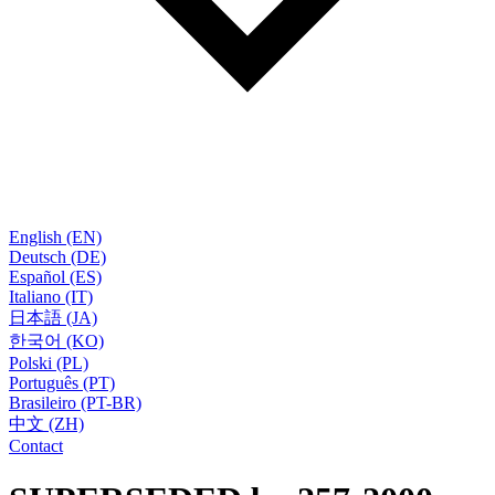
English (EN)
Deutsch (DE)
Español (ES)
Italiano (IT)
日本語 (JA)
한국어 (KO)
Polski (PL)
Português (PT)
Brasileiro (PT-BR)
中文 (ZH)
Contact