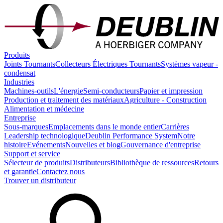
Produits
Joints Tournants
Collecteurs Électriques Tournants
Systèmes vapeur -
condensat
Industries
Machines-outils
L'énergie
Semi-conducteurs
Papier et impression
Production et traitement des matériaux
Agriculture - Construction
Alimentation et médecine
Entreprise
Sous-marques
Emplacements dans le monde entier
Carrières
Leadership technologique
Deublin Performance System
Notre
histoire
Evénements
Nouvelles et blog
Gouvernance d'entreprise
Support et service
Sélecteur de produits
Distributeurs
Bibliothèque de ressources
Retours
et garantie
Contactez nous
Trouver un distributeur