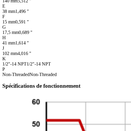
140 mm
5,512 "
E
38 mm
1,496 "
F
15 mm
0,591 "
G
17,5 mm
0,689 "
H
41 mm
1,614 "
J
102 mm
4,016 "
K
1/2"-14 NPT
1/2"-14 NPT
P
Non-Threaded
Non-Threaded
Spécifications de fonctionnement