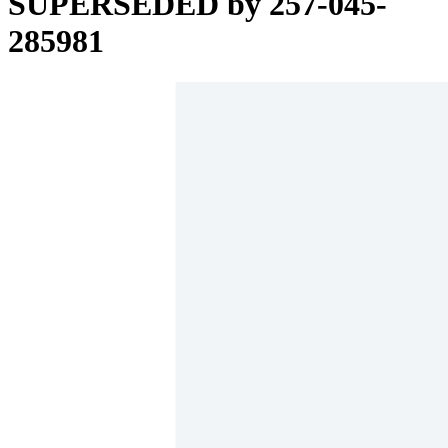
SUPERSEDED by 257-045-
285981