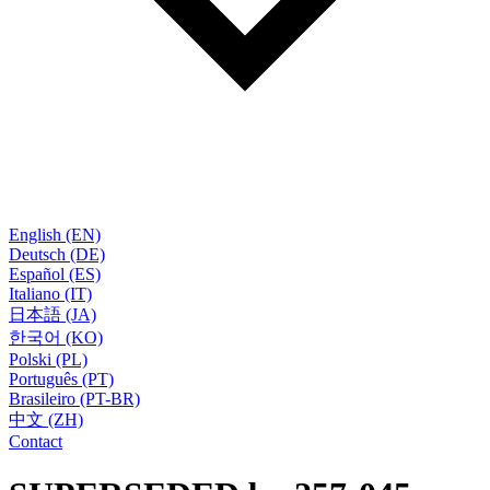
English (EN)
Deutsch (DE)
Español (ES)
Italiano (IT)
日本語 (JA)
한국어 (KO)
Polski (PL)
Português (PT)
Brasileiro (PT-BR)
中文 (ZH)
Contact