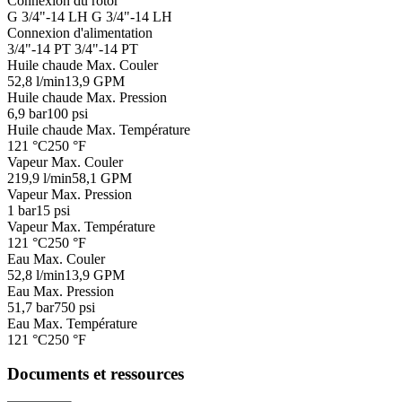
Connexion du rotor
G 3/4"-14 LH
G 3/4"-14 LH
Connexion d'alimentation
3/4"-14 PT
3/4"-14 PT
Huile chaude Max. Couler
52,8 l/min
13,9 GPM
Huile chaude Max. Pression
6,9 bar
100 psi
Huile chaude Max. Température
121 °C
250 °F
Vapeur Max. Couler
219,9 l/min
58,1 GPM
Vapeur Max. Pression
1 bar
15 psi
Vapeur Max. Température
121 °C
250 °F
Eau Max. Couler
52,8 l/min
13,9 GPM
Eau Max. Pression
51,7 bar
750 psi
Eau Max. Température
121 °C
250 °F
Documents et ressources