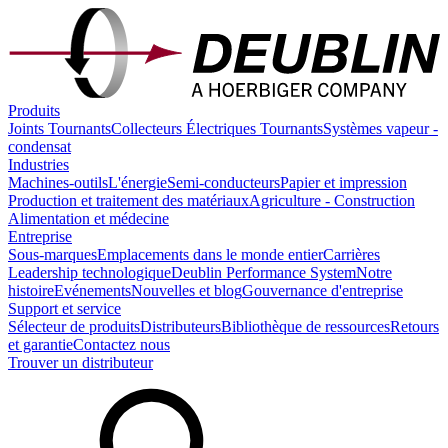
Produits
Joints Tournants
Collecteurs Électriques Tournants
Systèmes vapeur -
condensat
Industries
Machines-outils
L'énergie
Semi-conducteurs
Papier et impression
Production et traitement des matériaux
Agriculture - Construction
Alimentation et médecine
Entreprise
Sous-marques
Emplacements dans le monde entier
Carrières
Leadership technologique
Deublin Performance System
Notre
histoire
Evénements
Nouvelles et blog
Gouvernance d'entreprise
Support et service
Sélecteur de produits
Distributeurs
Bibliothèque de ressources
Retours
et garantie
Contactez nous
Trouver un distributeur