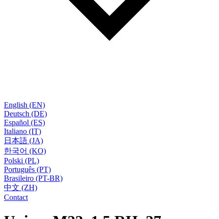
English (EN)
Deutsch (DE)
Español (ES)
Italiano (IT)
日本語 (JA)
한국어 (KO)
Polski (PL)
Português (PT)
Brasileiro (PT-BR)
中文 (ZH)
Contact