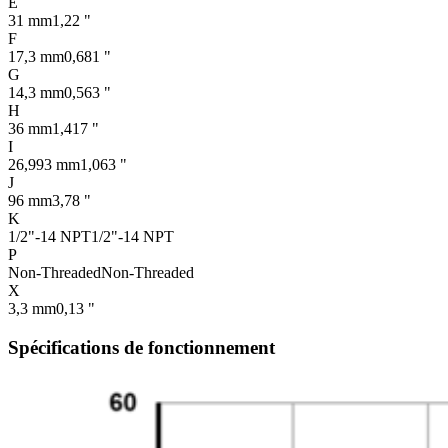
E
31 mm
1,22 "
F
17,3 mm
0,681 "
G
14,3 mm
0,563 "
H
36 mm
1,417 "
I
26,993 mm
1,063 "
J
96 mm
3,78 "
K
1/2"-14 NPT
1/2"-14 NPT
P
Non-Threaded
Non-Threaded
X
3,3 mm
0,13 "
Spécifications de fonctionnement