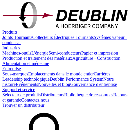
Produits
Joints Tournants
Collecteurs Électriques Tournants
Systèmes vapeur -
condensat
Industries
Machines-outils
L'énergie
Semi-conducteurs
Papier et impression
Production et traitement des matériaux
Agriculture - Construction
Alimentation et médecine
Entreprise
Sous-marques
Emplacements dans le monde entier
Carrières
Leadership technologique
Deublin Performance System
Notre
histoire
Evénements
Nouvelles et blog
Gouvernance d'entreprise
Support et service
Sélecteur de produits
Distributeurs
Bibliothèque de ressources
Retours
et garantie
Contactez nous
Trouver un distributeur