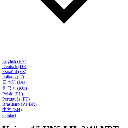
English (EN)
Deutsch (DE)
Español (ES)
Italiano (IT)
日本語 (JA)
한국어 (KO)
Polski (PL)
Português (PT)
Brasileiro (PT-BR)
中文 (ZH)
Contact