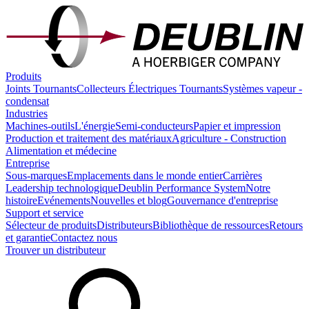
Produits
Joints Tournants
Collecteurs Électriques Tournants
Systèmes vapeur -
condensat
Industries
Machines-outils
L'énergie
Semi-conducteurs
Papier et impression
Production et traitement des matériaux
Agriculture - Construction
Alimentation et médecine
Entreprise
Sous-marques
Emplacements dans le monde entier
Carrières
Leadership technologique
Deublin Performance System
Notre
histoire
Evénements
Nouvelles et blog
Gouvernance d'entreprise
Support et service
Sélecteur de produits
Distributeurs
Bibliothèque de ressources
Retours
et garantie
Contactez nous
Trouver un distributeur