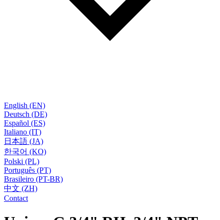
English (EN)
Deutsch (DE)
Español (ES)
Italiano (IT)
日本語 (JA)
한국어 (KO)
Polski (PL)
Português (PT)
Brasileiro (PT-BR)
中文 (ZH)
Contact