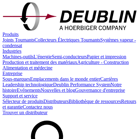
Produits
Joints Tournants
Collecteurs Électriques Tournants
Systèmes vapeur -
condensat
Industries
Machines-outils
L'énergie
Semi-conducteurs
Papier et impression
Production et traitement des matériaux
Agriculture - Construction
Alimentation et médecine
Entreprise
Sous-marques
Emplacements dans le monde entier
Carrières
Leadership technologique
Deublin Performance System
Notre
histoire
Evénements
Nouvelles et blog
Gouvernance d'entreprise
Support et service
Sélecteur de produits
Distributeurs
Bibliothèque de ressources
Retours
et garantie
Contactez nous
Trouver un distributeur