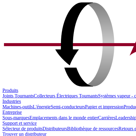
Produits
Joints Tournants
Collecteurs Électriques Tournants
Systèmes vapeur - 
Industries
Machines-outils
L'énergie
Semi-conducteurs
Papier et impression
Produc
Entreprise
Sous-marques
Emplacements dans le monde entier
Carrières
Leadership
Support et service
Sélecteur de produits
Distributeurs
Bibliothèque de ressources
Retours e
Trouver un distributeur