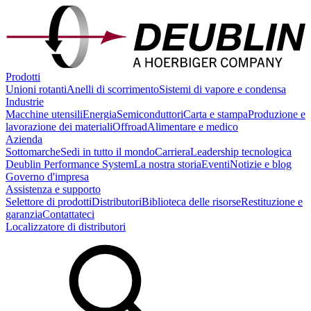
Prodotti
Unioni rotanti
Anelli di scorrimento
Sistemi di vapore e condensa
Industrie
Macchine utensili
Energia
Semiconduttori
Carta e stampa
Produzione e
lavorazione dei materiali
Offroad
Alimentare e medico
Azienda
Sottomarche
Sedi in tutto il mondo
Carriera
Leadership tecnologica
Deublin Performance System
La nostra storia
Eventi
Notizie e blog
Governo d'impresa
Assistenza e supporto
Selettore di prodotti
Distributori
Biblioteca delle risorse
Restituzione e
garanzia
Contattateci
Localizzatore di distributori