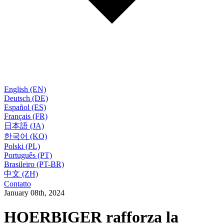
English (EN)
Deutsch (DE)
Español (ES)
Français (FR)
日本語 (JA)
한국어 (KO)
Polski (PL)
Português (PT)
Brasileiro (PT-BR)
中文 (ZH)
Contatto
January 08th, 2024
HOERBIGER rafforza la