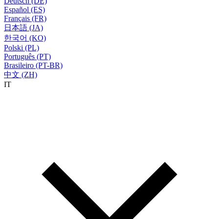
Deutsch (DE)
Español (ES)
Français (FR)
日本語 (JA)
한국어 (KO)
Polski (PL)
Português (PT)
Brasileiro (PT-BR)
中文 (ZH)
IT