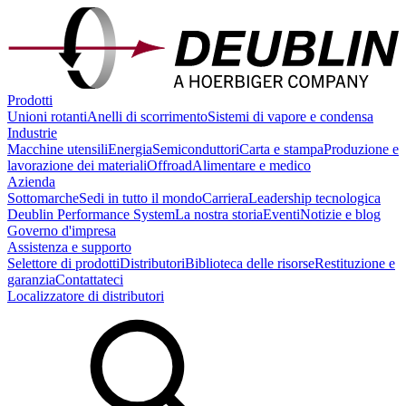
Prodotti
Unioni rotanti
Anelli di scorrimento
Sistemi di vapore e condensa
Industrie
Macchine utensili
Energia
Semiconduttori
Carta e stampa
Produzione e
lavorazione dei materiali
Offroad
Alimentare e medico
Azienda
Sottomarche
Sedi in tutto il mondo
Carriera
Leadership tecnologica
Deublin Performance System
La nostra storia
Eventi
Notizie e blog
Governo d'impresa
Assistenza e supporto
Selettore di prodotti
Distributori
Biblioteca delle risorse
Restituzione e
garanzia
Contattateci
Localizzatore di distributori