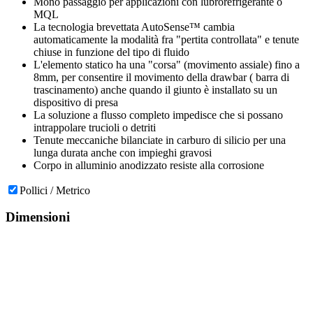
Mono passaggio per applicazioni con lubrorefrigerante o
MQL
La tecnologia brevettata AutoSense™ cambia
automaticamente la modalità fra "pertita controllata" e tenute
chiuse in funzione del tipo di fluido
L'elemento statico ha una "corsa" (movimento assiale) fino a
8mm, per consentire il movimento della drawbar ( barra di
trascinamento) anche quando il giunto è installato su un
dispositivo di presa
La soluzione a flusso completo impedisce che si possano
intrappolare trucioli o detriti
Tenute meccaniche bilanciate in carburo di silicio per una
lunga durata anche con impieghi gravosi
Corpo in alluminio anodizzato resiste alla corrosione
Pollici / Metrico
Dimensioni