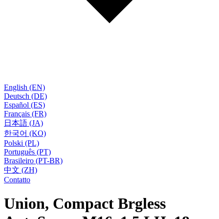
English (EN)
Deutsch (DE)
Español (ES)
Français (FR)
日本語 (JA)
한국어 (KO)
Polski (PL)
Português (PT)
Brasileiro (PT-BR)
中文 (ZH)
Contatto
Union, Compact Brgless