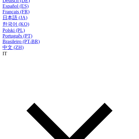
Deutsch (DE)
Español (ES)
Français (FR)
日本語 (JA)
한국어 (KO)
Polski (PL)
Português (PT)
Brasileiro (PT-BR)
中文 (ZH)
IT