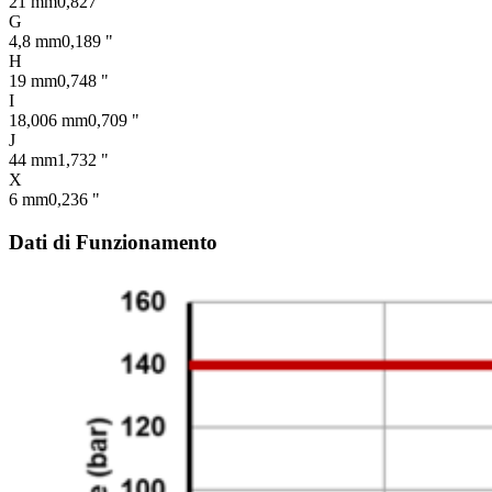
21 mm
0,827 "
G
4,8 mm
0,189 "
H
19 mm
0,748 "
I
18,006 mm
0,709 "
J
44 mm
1,732 "
X
6 mm
0,236 "
Dati di Funzionamento