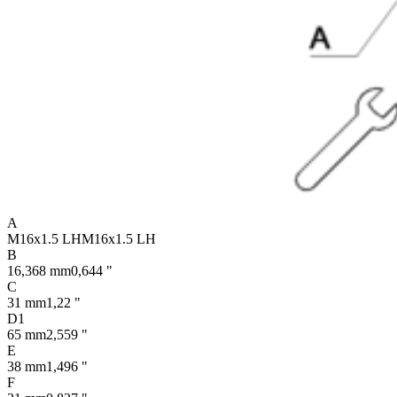
A
M16x1.5 LH
M16x1.5 LH
B
16,368 mm
0,644 "
C
31 mm
1,22 "
D1
65 mm
2,559 "
E
38 mm
1,496 "
F