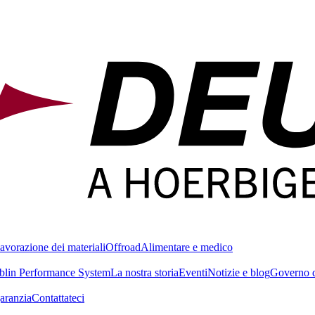
avorazione dei materiali
Offroad
Alimentare e medico
blin Performance System
La nostra storia
Eventi
Notizie e blog
Governo d
garanzia
Contattateci