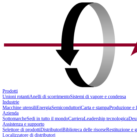
Prodotti
Unioni rotanti
Anelli di scorrimento
Sistemi di vapore e condensa
Industrie
Macchine utensili
Energia
Semiconduttori
Carta e stampa
Produzione e l
Azienda
Sottomarche
Sedi in tutto il mondo
Carriera
Leadership tecnologica
Deu
Assistenza e supporto
Selettore di prodotti
Distributori
Biblioteca delle risorse
Restituzione e 
Localizzatore di distributori