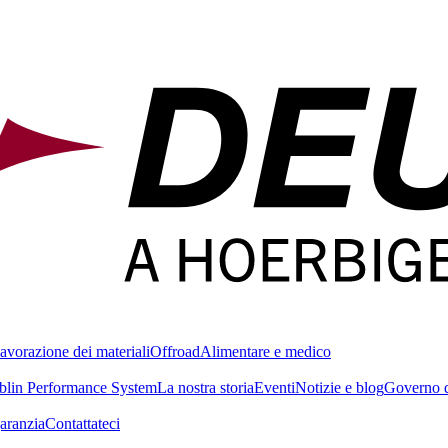
avorazione dei materiali
Offroad
Alimentare e medico
blin Performance System
La nostra storia
Eventi
Notizie e blog
Governo d
garanzia
Contattateci