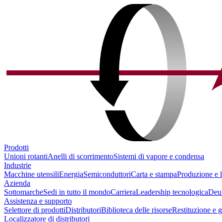
Prodotti
Unioni rotanti
Anelli di scorrimento
Sistemi di vapore e condensa
Industrie
Macchine utensili
Energia
Semiconduttori
Carta e stampa
Produzione e l
Azienda
Sottomarche
Sedi in tutto il mondo
Carriera
Leadership tecnologica
Deu
Assistenza e supporto
Selettore di prodotti
Distributori
Biblioteca delle risorse
Restituzione e 
Localizzatore di distributori