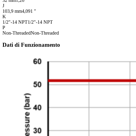
32 mm
1,26 "
J
103,9 mm
4,091 "
K
1/2"-14 NPT
1/2"-14 NPT
P
Non-Threaded
Non-Threaded
Dati di Funzionamento