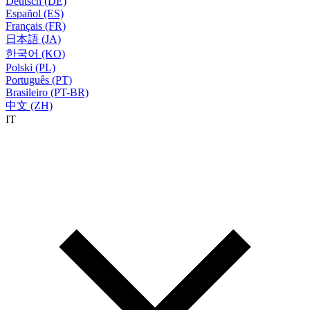
Deutsch (DE)
Español (ES)
Français (FR)
日本語 (JA)
한국어 (KO)
Polski (PL)
Português (PT)
Brasileiro (PT-BR)
中文 (ZH)
IT