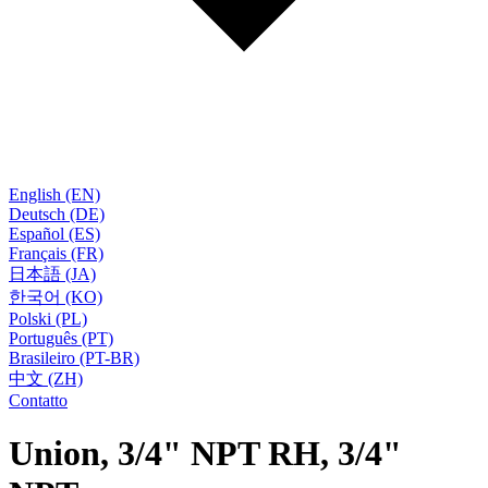
English (EN)
Deutsch (DE)
Español (ES)
Français (FR)
日本語 (JA)
한국어 (KO)
Polski (PL)
Português (PT)
Brasileiro (PT-BR)
中文 (ZH)
Contatto
Union, 3/4" NPT RH, 3/4"