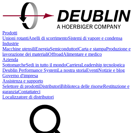
Prodotti
Unioni rotanti
Anelli di scorrimento
Sistemi di vapore e condensa
Industrie
Macchine utensili
Energia
Semiconduttori
Carta e stampa
Produzione e
lavorazione dei materiali
Offroad
Alimentare e medico
Azienda
Sottomarche
Sedi in tutto il mondo
Carriera
Leadership tecnologica
Deublin Performance System
La nostra storia
Eventi
Notizie e blog
Governo d'impresa
Assistenza e supporto
Selettore di prodotti
Distributori
Biblioteca delle risorse
Restituzione e
garanzia
Contattateci
Localizzatore di distributori