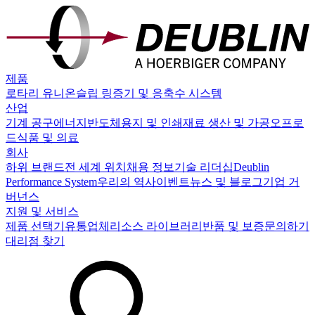
제품
로타리 유니온
슬립 링
증기 및 응축수 시스템
산업
기계 공구
에너지
반도체
용지 및 인쇄
재료 생산 및 가공
오프로
드
식품 및 의료
회사
하위 브랜드
전 세계 위치
채용 정보
기술 리더십
Deublin
Performance System
우리의 역사
이벤트
뉴스 및 블로그
기업 거
버넌스
지원 및 서비스
제품 선택기
유통업체
리소스 라이브러리
반품 및 보증
문의하기
대리점 찾기