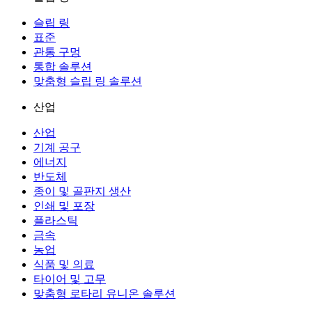
슬립 링
표준
관통 구멍
통합 솔루션
맞춤형 슬립 링 솔루션
산업
산업
기계 공구
에너지
반도체
종이 및 골판지 생산
인쇄 및 포장
플라스틱
금속
농업
식품 및 의료
타이어 및 고무
맞춤형 로타리 유니온 솔루션