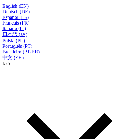
English (EN)
Deutsch (DE)
Español (ES)
Français (FR)
Italiano (IT)
日本語 (JA)
Polski (PL)
Português (PT)
Brasileiro (PT-BR)
中文 (ZH)
KO