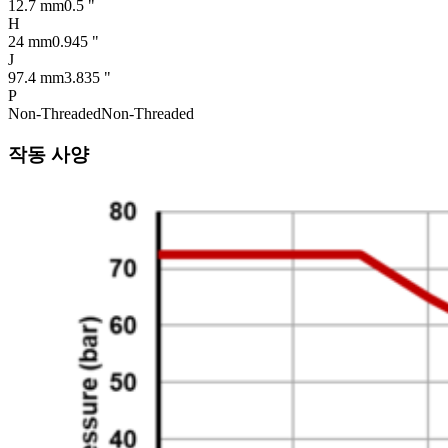
12.7 mm
0.5 "
H
24 mm
0.945 "
J
97.4 mm
3.835 "
P
Non-Threaded
Non-Threaded
작동 사양