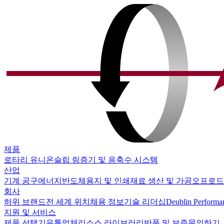
제품
로타리 유니온
슬립 링
증기 및 응축수 시스템
산업
기계 공구
에너지
반도체
용지 및 인쇄
재료 생산 및 가공
오프로드
회사
하위 브랜드
전 세계 위치
채용 정보
기술 리더십
Deublin Performa
지원 및 서비스
제품 선택기
유통업체
리소스 라이브러리
반품 및 보증
문의하기