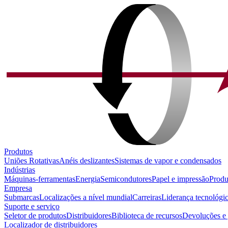
Produtos
Uniões Rotativas
Anéis deslizantes
Sistemas de vapor e condensados
Indústrias
Máquinas-ferramentas
Energia
Semicondutores
Papel e impressão
Produ
Empresa
Submarcas
Localizações a nível mundial
Carreiras
Liderança tecnológi
Suporte e serviço
Seletor de produtos
Distribuidores
Biblioteca de recursos
Devoluções e 
Localizador de distribuidores