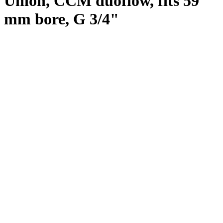
Union, CCM duoflow, fits 59
mm bore, G 3/4"