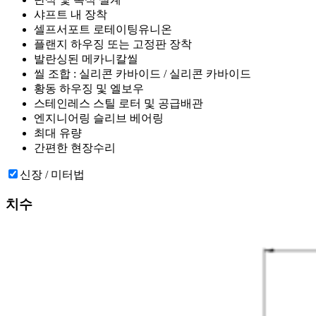
샤프트 내 장착
셀프서포트 로테이팅유니온
플랜지 하우징 또는 고정판 장착
발란싱된 메카니칼씰
씰 조합 : 실리콘 카바이드 / 실리콘 카바이드
황동 하우징 및 엘보우
스테인레스 스틸 로터 및 공급배관
엔지니어링 슬리브 베어링
최대 유량
간편한 현장수리
신장 / 미터법
치수