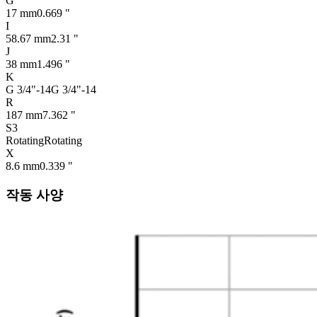
G
17 mm
0.669 "
I
58.67 mm
2.31 "
J
38 mm
1.496 "
K
G 3/4"-14
G 3/4"-14
R
187 mm
7.362 "
S3
Rotating
Rotating
X
8.6 mm
0.339 "
작동 사양