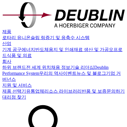
제품
로타리 유니온
슬립 링
증기 및 응축수 시스템
산업
기계 공구
에너지
반도체
용지 및 인쇄
재료 생산 및 가공
오프로
드
식품 및 의료
회사
하위 브랜드
전 세계 위치
채용 정보
기술 리더십
Deublin
Performance System
우리의 역사
이벤트
뉴스 및 블로그
기업 거
버넌스
지원 및 서비스
제품 선택기
유통업체
리소스 라이브러리
반품 및 보증
문의하기
대리점 찾기