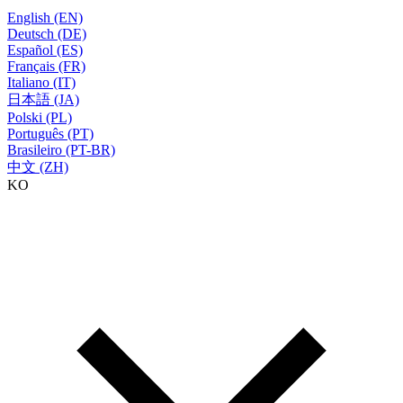
English (EN)
Deutsch (DE)
Español (ES)
Français (FR)
Italiano (IT)
日本語 (JA)
Polski (PL)
Português (PT)
Brasileiro (PT-BR)
中文 (ZH)
KO