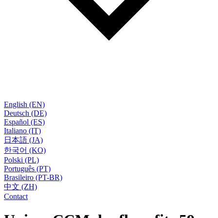
English (EN)
Deutsch (DE)
Español (ES)
Italiano (IT)
日本語 (JA)
한국어 (KO)
Polski (PL)
Português (PT)
Brasileiro (PT-BR)
中文 (ZH)
Contact