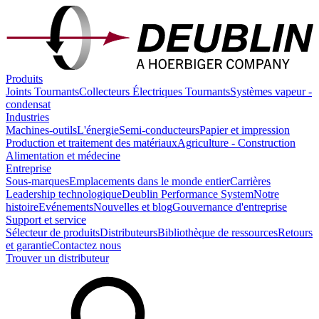
Produits
Joints Tournants
Collecteurs Électriques Tournants
Systèmes vapeur -
condensat
Industries
Machines-outils
L'énergie
Semi-conducteurs
Papier et impression
Production et traitement des matériaux
Agriculture - Construction
Alimentation et médecine
Entreprise
Sous-marques
Emplacements dans le monde entier
Carrières
Leadership technologique
Deublin Performance System
Notre
histoire
Evénements
Nouvelles et blog
Gouvernance d'entreprise
Support et service
Sélecteur de produits
Distributeurs
Bibliothèque de ressources
Retours
et garantie
Contactez nous
Trouver un distributeur