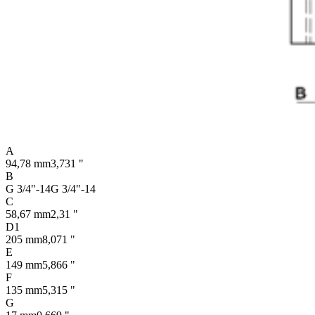
A
94,78 mm
3,731 "
B
G 3/4"-14
G 3/4"-14
C
58,67 mm
2,31 "
D1
205 mm
8,071 "
E
149 mm
5,866 "
F
135 mm
5,315 "
G