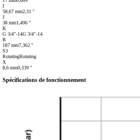
17 mm
0,669 "
I
58,67 mm
2,31 "
J
38 mm
1,496 "
K
G 3/4"-14
G 3/4"-14
R
187 mm
7,362 "
S3
Rotating
Rotating
X
8,6 mm
0,339 "
Spécifications de fonctionnement