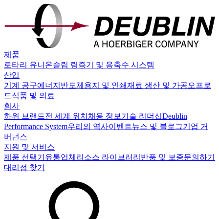
제품
로타리 유니온
슬립 링
증기 및 응축수 시스템
산업
기계 공구
에너지
반도체
용지 및 인쇄
재료 생산 및 가공
오프로
드
식품 및 의료
회사
하위 브랜드
전 세계 위치
채용 정보
기술 리더십
Deublin
Performance System
우리의 역사
이벤트
뉴스 및 블로그
기업 거
버넌스
지원 및 서비스
제품 선택기
유통업체
리소스 라이브러리
반품 및 보증
문의하기
대리점 찾기