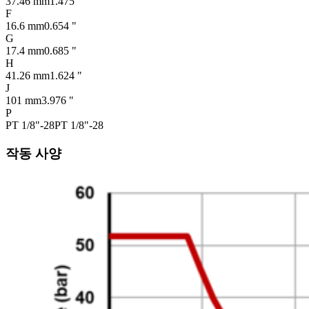
37.46 mm
1.475 "
F
16.6 mm
0.654 "
G
17.4 mm
0.685 "
H
41.26 mm
1.624 "
J
101 mm
3.976 "
P
PT 1/8"-28
PT 1/8"-28
작동 사양