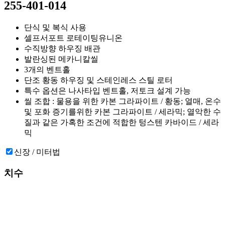
255-401-014
단식 및 복식 사용
셀프서포트 로테이팅유니온
수직방향 하우징 배관
발란싱된 메카니칼씰
3개의 벤트홀
단조 황동 하우징 및 스테인레스 스틸 로터
특수 옵션은 나사타입 벤트홀, 저토크 설계 가능
씰 조합 : 물용을 위한 카본 그라파이트 / 황동; 열매, 온수
및 포화 증기를위한 카본 그라파이트 / 세라믹; 열악한 수
질과 같은 가혹한 조건에 적합한 텅스텐 카바이드 / 세라
믹
신장 / 미터법
치수