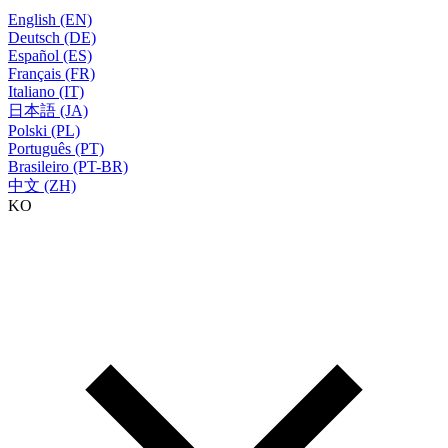
English (EN)
Deutsch (DE)
Español (ES)
Français (FR)
Italiano (IT)
日本語 (JA)
Polski (PL)
Português (PT)
Brasileiro (PT-BR)
中文 (ZH)
KO