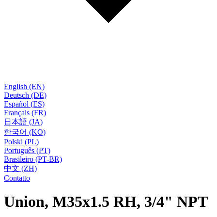
English (EN)
Deutsch (DE)
Español (ES)
Français (FR)
日本語 (JA)
한국어 (KO)
Polski (PL)
Português (PT)
Brasileiro (PT-BR)
中文 (ZH)
Contatto
Union, M35x1.5 RH, 3/4" NPT