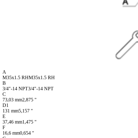
A
M35x1.5 RH
M35x1.5 RH
B
3/4"-14 NPT
3/4"-14 NPT
C
73,03 mm
2,875 "
D1
131 mm
5,157 "
E
37,46 mm
1,475 "
F
16,6 mm
0,654 "