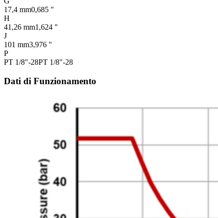
G
17,4 mm
0,685 "
H
41,26 mm
1,624 "
J
101 mm
3,976 "
P
PT 1/8"-28
PT 1/8"-28
Dati di Funzionamento