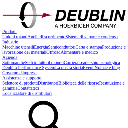
Prodotti
Unioni rotanti
Anelli di scorrimento
Sistemi di vapore e condensa
Industrie
Macchine utensili
Energia
Semiconduttori
Carta e stampa
Produzione e
lavorazione dei materiali
Offroad
Alimentare e medico
Azienda
Sottomarche
Sedi in tutto il mondo
Carriera
Leadership tecnologica
Deublin Performance System
La nostra storia
Eventi
Notizie e blog
Governo d'impresa
Assistenza e supporto
Selettore di prodotti
Distributori
Biblioteca delle risorse
Restituzione e
garanzia
Contattateci
Localizzatore di distributori