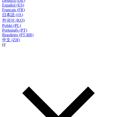
Deutsch (DE)
Español (ES)
Français (FR)
日本語 (JA)
한국어 (KO)
Polski (PL)
Português (PT)
Brasileiro (PT-BR)
中文 (ZH)
IT