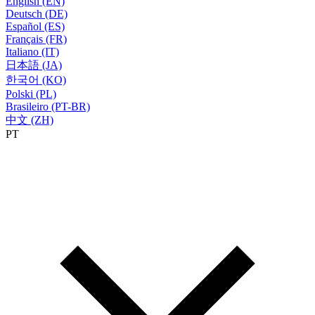
English (EN)
Deutsch (DE)
Español (ES)
Français (FR)
Italiano (IT)
日本語 (JA)
한국어 (KO)
Polski (PL)
Brasileiro (PT-BR)
中文 (ZH)
PT