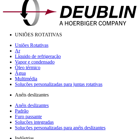
UNIÕES ROTATIVAS
Uniões Rotativas
Ar
Líquido de refrigeração
Vapor e condensado
Óleo térmico
Água
Multimédia
Soluções personalizadas para juntas rotativas
Anéis deslizantes
Anéis deslizantes
Padrão
Furo passante
Soluções integradas
Soluções personalizadas para anéis deslizantes
Indústrias