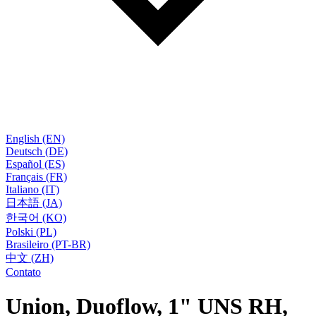
English (EN)
Deutsch (DE)
Español (ES)
Français (FR)
Italiano (IT)
日本語 (JA)
한국어 (KO)
Polski (PL)
Brasileiro (PT-BR)
中文 (ZH)
Contato
Union, Duoflow, 1" UNS RH,