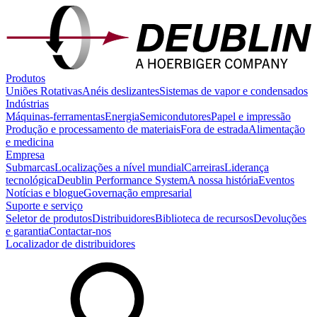
Produtos
Uniões Rotativas
Anéis deslizantes
Sistemas de vapor e condensados
Indústrias
Máquinas-ferramentas
Energia
Semicondutores
Papel e impressão
Produção e processamento de materiais
Fora de estrada
Alimentação
e medicina
Empresa
Submarcas
Localizações a nível mundial
Carreiras
Liderança
tecnológica
Deublin Performance System
A nossa história
Eventos
Notícias e blogue
Governação empresarial
Suporte e serviço
Seletor de produtos
Distribuidores
Biblioteca de recursos
Devoluções
e garantia
Contactar-nos
Localizador de distribuidores