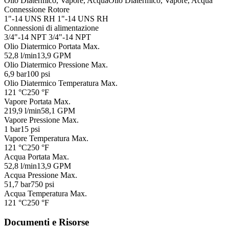
Olio Diatermico, Vapore, Acqua
Olio Diatermico, Vapore, Acqua
Connessione Rotore
1"-14 UNS RH
1"-14 UNS RH
Connessioni di alimentazione
3/4"-14 NPT
3/4"-14 NPT
Olio Diatermico Portata Max.
52,8 l/min
13,9 GPM
Olio Diatermico Pressione Max.
6,9 bar
100 psi
Olio Diatermico Temperatura Max.
121 °C
250 °F
Vapore Portata Max.
219,9 l/min
58,1 GPM
Vapore Pressione Max.
1 bar
15 psi
Vapore Temperatura Max.
121 °C
250 °F
Acqua Portata Max.
52,8 l/min
13,9 GPM
Acqua Pressione Max.
51,7 bar
750 psi
Acqua Temperatura Max.
121 °C
250 °F
Documenti e Risorse