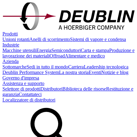
Prodotti
Unioni rotanti
Anelli di scorrimento
Sistemi di vapore e condensa
Industrie
Macchine utensili
Energia
Semiconduttori
Carta e stampa
Produzione e
lavorazione dei materiali
Offroad
Alimentare e medico
Azienda
Sottomarche
Sedi in tutto il mondo
Carriera
Leadership tecnologica
Deublin Performance System
La nostra storia
Eventi
Notizie e blog
Governo d'impresa
Assistenza e supporto
Selettore di prodotti
Distributori
Biblioteca delle risorse
Restituzione e
garanzia
Contattateci
Localizzatore di distributori