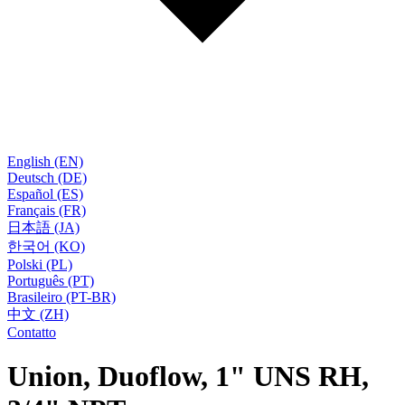
English (EN)
Deutsch (DE)
Español (ES)
Français (FR)
日本語 (JA)
한국어 (KO)
Polski (PL)
Português (PT)
Brasileiro (PT-BR)
中文 (ZH)
Contatto
Union, Duoflow, 1" UNS RH,