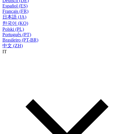
Deutsch (DE)
Español (ES)
Français (FR)
日本語 (JA)
한국어 (KO)
Polski (PL)
Português (PT)
Brasileiro (PT-BR)
中文 (ZH)
IT