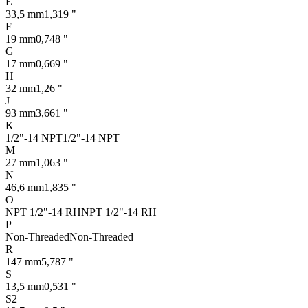
E
33,5 mm
1,319 "
F
19 mm
0,748 "
G
17 mm
0,669 "
H
32 mm
1,26 "
J
93 mm
3,661 "
K
1/2"-14 NPT
1/2"-14 NPT
M
27 mm
1,063 "
N
46,6 mm
1,835 "
O
NPT 1/2"-14 RH
NPT 1/2"-14 RH
P
Non-Threaded
Non-Threaded
R
147 mm
5,787 "
S
13,5 mm
0,531 "
S2