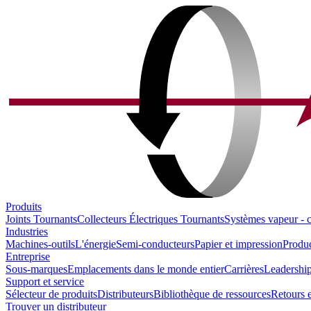
Produits
Joints Tournants
Collecteurs Électriques Tournants
Systèmes vapeur - 
Industries
Machines-outils
L'énergie
Semi-conducteurs
Papier et impression
Produc
Entreprise
Sous-marques
Emplacements dans le monde entier
Carrières
Leadership
Support et service
Sélecteur de produits
Distributeurs
Bibliothèque de ressources
Retours e
Trouver un distributeur