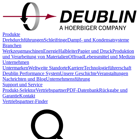
Produkte
Drehdurchführungen
Schleifringe
Dampf- und Kondensatsysteme
Branchen
Werkzeugmaschinen
Energie
Halbleiter
Papier und Druck
Produktion
und Verarbeitung von Materialien
Offroad
Lebensmittel und Medizin
Unternehmen
Untermarken
Weltweite Standorte
Karriere
Technologieführerschaft
Deublin Performance System
Unsere Geschichte
Veranstaltungen
Nachrichten und Blog
Unternehmensführung
Support und Service
Produkt-Selektor
Vertriebspartner
PDF-Datenbank
Rückgabe und
Garantie
Kontakt
Vertriebspartner-Finder