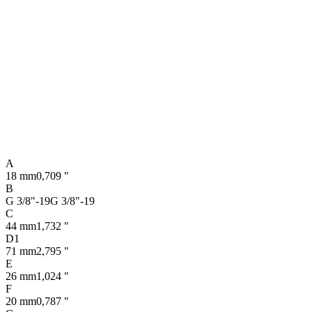
A
18 mm
0,709 "
B
G 3/8"-19
G 3/8"-19
C
44 mm
1,732 "
D1
71 mm
2,795 "
E
26 mm
1,024 "
F
20 mm
0,787 "