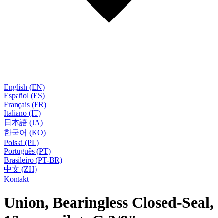
English (EN)
Español (ES)
Français (FR)
Italiano (IT)
日本語 (JA)
한국어 (KO)
Polski (PL)
Português (PT)
Brasileiro (PT-BR)
中文 (ZH)
Kontakt
Union, Bearingless Closed-Seal,