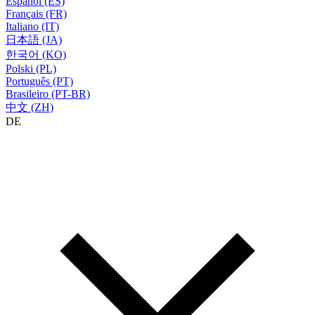
Español (ES)
Français (FR)
Italiano (IT)
日本語 (JA)
한국어 (KO)
Polski (PL)
Português (PT)
Brasileiro (PT-BR)
中文 (ZH)
DE