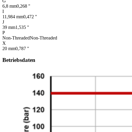
G
6,8 mm
0,268 "
I
11,984 mm
0,472 "
J
39 mm
1,535 "
P
Non-Threaded
Non-Threaded
X
20 mm
0,787 "
Betriebsdaten