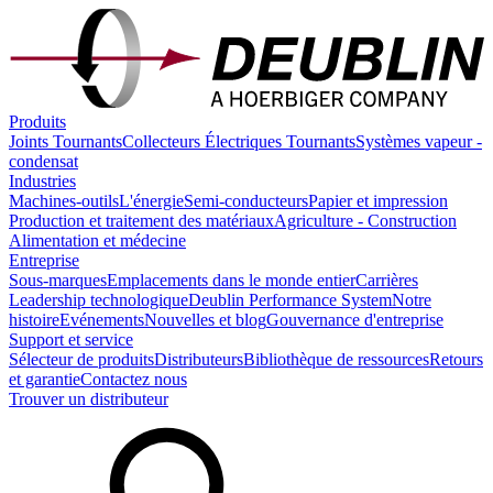
Produits
Joints Tournants
Collecteurs Électriques Tournants
Systèmes vapeur -
condensat
Industries
Machines-outils
L'énergie
Semi-conducteurs
Papier et impression
Production et traitement des matériaux
Agriculture - Construction
Alimentation et médecine
Entreprise
Sous-marques
Emplacements dans le monde entier
Carrières
Leadership technologique
Deublin Performance System
Notre
histoire
Evénements
Nouvelles et blog
Gouvernance d'entreprise
Support et service
Sélecteur de produits
Distributeurs
Bibliothèque de ressources
Retours
et garantie
Contactez nous
Trouver un distributeur