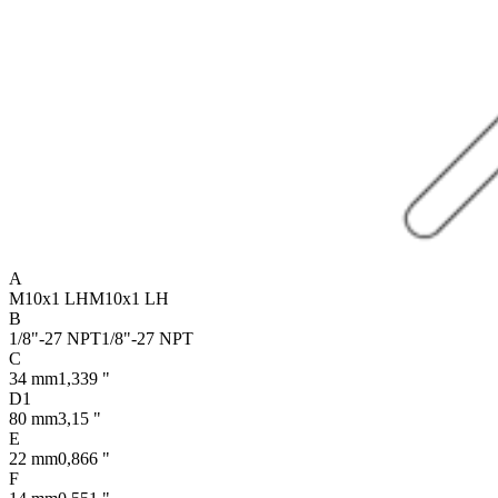
A
M10x1 LH
M10x1 LH
B
1/8"-27 NPT
1/8"-27 NPT
C
34 mm
1,339 "
D1
80 mm
3,15 "
E
22 mm
0,866 "
F