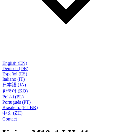
English (EN)
Deutsch (DE)
Español (ES)
Italiano (IT)
日本語 (JA)
한국어 (KO)
Polski (PL)
Português (PT)
Brasileiro (PT-BR)
中文 (ZH)
Contact