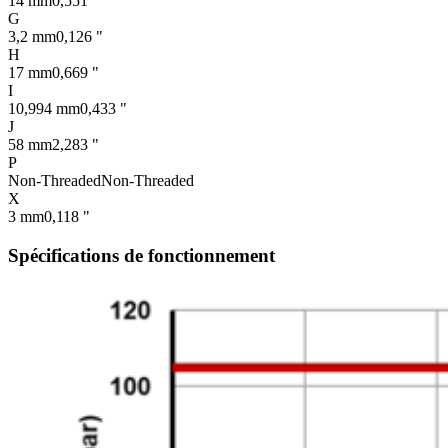
14 mm
0,551 "
G
3,2 mm
0,126 "
H
17 mm
0,669 "
I
10,994 mm
0,433 "
J
58 mm
2,283 "
P
Non-Threaded
Non-Threaded
X
3 mm
0,118 "
Spécifications de fonctionnement