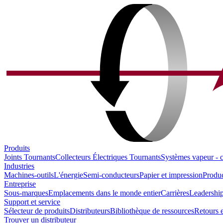
Produits
Joints Tournants
Collecteurs Électriques Tournants
Systèmes vapeur - 
Industries
Machines-outils
L'énergie
Semi-conducteurs
Papier et impression
Produc
Entreprise
Sous-marques
Emplacements dans le monde entier
Carrières
Leadership
Support et service
Sélecteur de produits
Distributeurs
Bibliothèque de ressources
Retours e
Trouver un distributeur