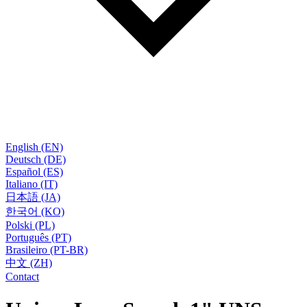
English (EN)
Deutsch (DE)
Español (ES)
Italiano (IT)
日本語 (JA)
한국어 (KO)
Polski (PL)
Português (PT)
Brasileiro (PT-BR)
中文 (ZH)
Contact