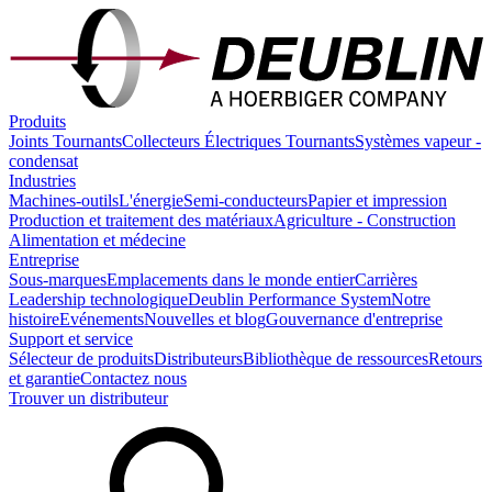
Produits
Joints Tournants
Collecteurs Électriques Tournants
Systèmes vapeur -
condensat
Industries
Machines-outils
L'énergie
Semi-conducteurs
Papier et impression
Production et traitement des matériaux
Agriculture - Construction
Alimentation et médecine
Entreprise
Sous-marques
Emplacements dans le monde entier
Carrières
Leadership technologique
Deublin Performance System
Notre
histoire
Evénements
Nouvelles et blog
Gouvernance d'entreprise
Support et service
Sélecteur de produits
Distributeurs
Bibliothèque de ressources
Retours
et garantie
Contactez nous
Trouver un distributeur