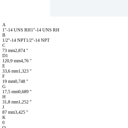
A
1"-14 UNS RH
1"-14 UNS RH
B
1/2"-14 NPT
1/2"-14 NPT
C
73 mm
2,874 "
D1
120,9 mm
4,76 "
E
33,6 mm
1,323 "
F
19 mm
0,748 "
G
17,5 mm
0,689 "
H
31,8 mm
1,252 "
J
87 mm
3,425 "
K
0
O