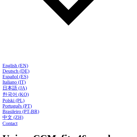
English (EN)
Deutsch (DE)
Español (ES)
Italiano (IT)
日本語 (JA)
한국어 (KO)
Polski (PL)
Português (PT)
Brasileiro (PT-BR)
中文 (ZH)
Contact