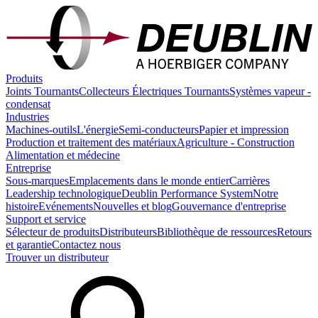
Produits
Joints Tournants
Collecteurs Électriques Tournants
Systèmes vapeur -
condensat
Industries
Machines-outils
L'énergie
Semi-conducteurs
Papier et impression
Production et traitement des matériaux
Agriculture - Construction
Alimentation et médecine
Entreprise
Sous-marques
Emplacements dans le monde entier
Carrières
Leadership technologique
Deublin Performance System
Notre
histoire
Evénements
Nouvelles et blog
Gouvernance d'entreprise
Support et service
Sélecteur de produits
Distributeurs
Bibliothèque de ressources
Retours
et garantie
Contactez nous
Trouver un distributeur