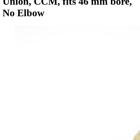
Union, CCM, fits 46 mm bore,
No Elbow