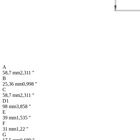
A
58,7 mm
2,311 "
B
25,36 mm
0,998 "
C
58,7 mm
2,311 "
D1
98 mm
3,858 "
E
39 mm
1,535 "
F
31 mm
1,22 "
G