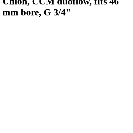
Union, CCM duoflow, fits 46
mm bore, G 3/4"