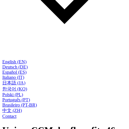
English (EN)
Deutsch (DE)
Español (ES)
Italiano (IT)
日本語 (JA)
한국어 (KO)
Polski (PL)
Português (PT)
Brasileiro (PT-BR)
中文 (ZH)
Contact