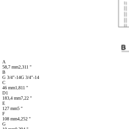
A
58,7 mm
2,311 "
B
G 3/4"-14
G 3/4"-14
C
46 mm
1,811 "
D1
183,4 mm
7,22 "
E
127 mm
5 "
F
108 mm
4,252 "
G