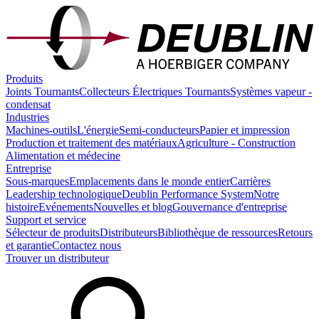
Produits
Joints Tournants
Collecteurs Électriques Tournants
Systèmes vapeur -
condensat
Industries
Machines-outils
L'énergie
Semi-conducteurs
Papier et impression
Production et traitement des matériaux
Agriculture - Construction
Alimentation et médecine
Entreprise
Sous-marques
Emplacements dans le monde entier
Carrières
Leadership technologique
Deublin Performance System
Notre
histoire
Evénements
Nouvelles et blog
Gouvernance d'entreprise
Support et service
Sélecteur de produits
Distributeurs
Bibliothèque de ressources
Retours
et garantie
Contactez nous
Trouver un distributeur