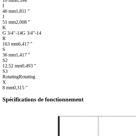
10 mm
0,394 "
I
46 mm
1,811 "
J
51 mm
2,008 "
K
G 3/4"-14
G 3/4"-14
R
163 mm
6,417 "
S
36 mm
1,417 "
S2
12,52 mm
0,493 "
S3
Rotating
Rotating
X
8 mm
0,315 "
Spécifications de fonctionnement