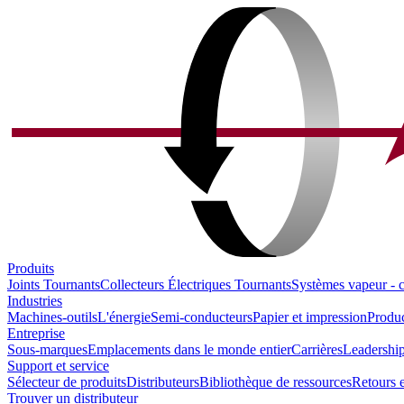
Produits
Joints Tournants
Collecteurs Électriques Tournants
Systèmes vapeur - 
Industries
Machines-outils
L'énergie
Semi-conducteurs
Papier et impression
Produc
Entreprise
Sous-marques
Emplacements dans le monde entier
Carrières
Leadership
Support et service
Sélecteur de produits
Distributeurs
Bibliothèque de ressources
Retours e
Trouver un distributeur