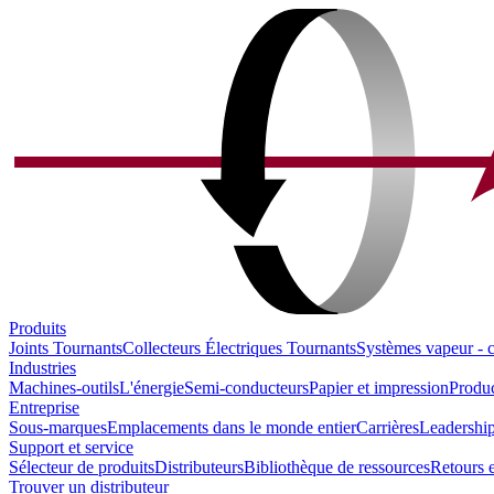
Produits
Joints Tournants
Collecteurs Électriques Tournants
Systèmes vapeur - 
Industries
Machines-outils
L'énergie
Semi-conducteurs
Papier et impression
Produc
Entreprise
Sous-marques
Emplacements dans le monde entier
Carrières
Leadership
Support et service
Sélecteur de produits
Distributeurs
Bibliothèque de ressources
Retours e
Trouver un distributeur