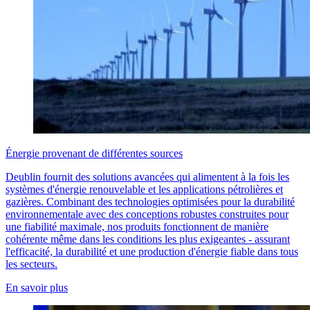
Énergie provenant de différentes sources
Deublin fournit des solutions avancées qui alimentent à la fois les
systèmes d'énergie renouvelable et les applications pétrolières et
gazières. Combinant des technologies optimisées pour la durabilité
environnementale avec des conceptions robustes construites pour
une fiabilité maximale, nos produits fonctionnent de manière
cohérente même dans les conditions les plus exigeantes - assurant
l'efficacité, la durabilité et une production d'énergie fiable dans tous
les secteurs.
En savoir plus