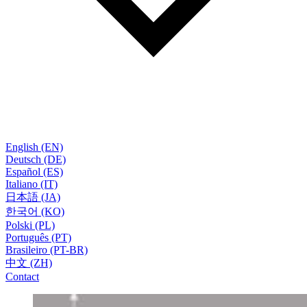
English (EN)
Deutsch (DE)
Español (ES)
Italiano (IT)
日本語 (JA)
한국어 (KO)
Polski (PL)
Português (PT)
Brasileiro (PT-BR)
中文 (ZH)
Contact