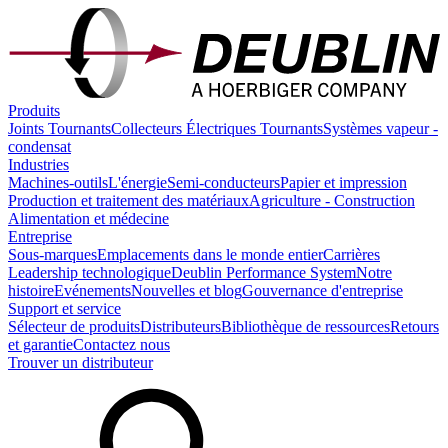
Produits
Joints Tournants
Collecteurs Électriques Tournants
Systèmes vapeur -
condensat
Industries
Machines-outils
L'énergie
Semi-conducteurs
Papier et impression
Production et traitement des matériaux
Agriculture - Construction
Alimentation et médecine
Entreprise
Sous-marques
Emplacements dans le monde entier
Carrières
Leadership technologique
Deublin Performance System
Notre
histoire
Evénements
Nouvelles et blog
Gouvernance d'entreprise
Support et service
Sélecteur de produits
Distributeurs
Bibliothèque de ressources
Retours
et garantie
Contactez nous
Trouver un distributeur